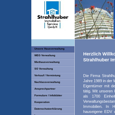
Unsere Hausverwaltung
Herzlich Will
WEG Verwaltung
Strahlhuber I
Miethausverwaltung
SO Verwaltung
Die Firma Strahlh
Verkauf / Vermietung
Jahre 1989 in der 
Nachlassverwaltung
Eigentümer mit d
Ansprechpartner
tätig.
Mit unseren k
Formulare / Infoblätter
als
1700 Einhe
Verwaltungsbesta
Kooperation
Immobilien.
In Ha
Datenschutzerklärung
hauseigene EDV u